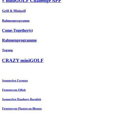
» miniGOLF Challenge APP
Grill & Minigolf
Rahmenprogramm
Come-Together(s)
Rahmenprogramme
Tagung
CRAZY miniGOLF
Sommerfest Farmsen
Firmenevent Eilbek
Sommerfest Hamburg-Barmbek
Firmenevent Planten-un-Blomen