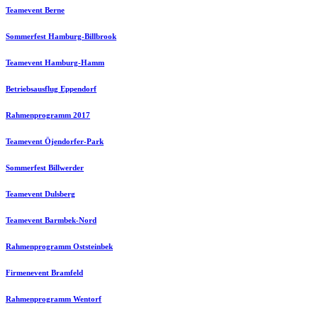
Teamevent Berne
Sommerfest Hamburg-Billbrook
Teamevent Hamburg-Hamm
Betriebsausflug Eppendorf
Rahmenprogramm 2017
Teamevent Öjendorfer-Park
Sommerfest Billwerder
Teamevent Dulsberg
Teamevent Barmbek-Nord
Rahmenprogramm Oststeinbek
Firmenevent Bramfeld
Rahmenprogramm Wentorf