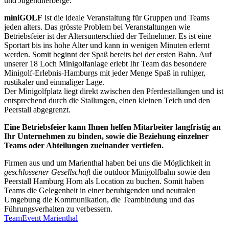
und Jugendherberge.
miniGOLF
ist die ideale Veranstaltung für Gruppen und Teams
jeden alters. Das grösste Problem bei Veranstaltungen wie
Betriebsfeier ist der Altersunterschied der Teilnehmer. Es ist eine
Sportart bis ins hohe Alter und kann in wenigen Minuten erlernt
werden. Somit beginnt der Spaß bereits bei der ersten Bahn. Auf
unserer 18 Loch Minigolfanlage erlebt Ihr Team das besondere
Minigolf-Erlebnis-Hamburgs mit jeder Menge Spaß in ruhiger,
rustikaler und einmaliger Lage.
Der Minigolfplatz liegt direkt zwischen den Pferdestallungen und ist
entsprechend durch die Stallungen, einen kleinen Teich und den
Peerstall abgegrenzt.
Eine Betriebsfeier kann Ihnen helfen Mitarbeiter langfristig an
Ihr Unternehmen zu binden, sowie die Beziehung einzelner
Teams oder Abteilungen zueinander vertiefen.
Firmen aus und um Marienthal haben bei uns die Möglichkeit in
geschlossener Gesellschaft
die outdoor Minigolfbahn sowie den
Peerstall Hamburg Horn als Location zu buchen. Somit haben
Teams die Gelegenheit in einer beruhigenden und neutralen
Umgebung die Kommunikation, die Teambindung und das
Führungsverhalten zu verbessern.
TeamEvent Marienthal