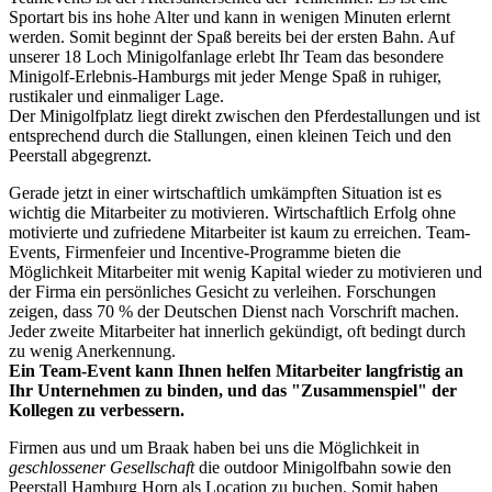
Sportart bis ins hohe Alter und kann in wenigen Minuten erlernt
werden. Somit beginnt der Spaß bereits bei der ersten Bahn. Auf
unserer 18 Loch Minigolfanlage erlebt Ihr Team das besondere
Minigolf-Erlebnis-Hamburgs mit jeder Menge Spaß in ruhiger,
rustikaler und einmaliger Lage.
Der Minigolfplatz liegt direkt zwischen den Pferdestallungen und ist
entsprechend durch die Stallungen, einen kleinen Teich und den
Peerstall abgegrenzt.
Gerade jetzt in einer wirtschaftlich umkämpften Situation ist es
wichtig die Mitarbeiter zu motivieren. Wirtschaftlich Erfolg ohne
motivierte und zufriedene Mitarbeiter ist kaum zu erreichen. Team-
Events, Firmenfeier und Incentive-Programme bieten die
Möglichkeit Mitarbeiter mit wenig Kapital wieder zu motivieren und
der Firma ein persönliches Gesicht zu verleihen. Forschungen
zeigen, dass 70 % der Deutschen Dienst nach Vorschrift machen.
Jeder zweite Mitarbeiter hat innerlich gekündigt, oft bedingt durch
zu wenig Anerkennung.
Ein Team-Event kann Ihnen helfen Mitarbeiter langfristig an
Ihr Unternehmen zu binden, und das "Zusammenspiel" der
Kollegen zu verbessern.
Firmen aus und um Braak haben bei uns die Möglichkeit in
geschlossener Gesellschaft
die outdoor Minigolfbahn sowie den
Peerstall Hamburg Horn als Location zu buchen. Somit haben