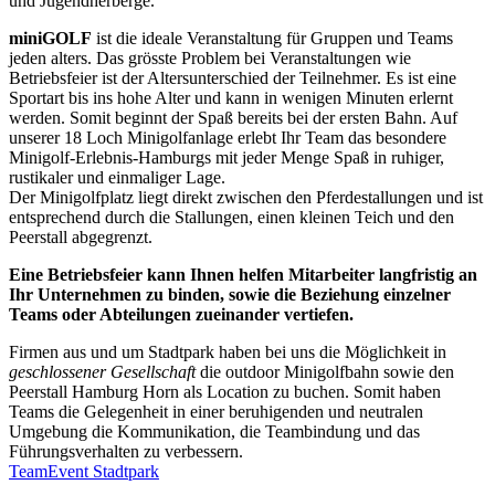
und Jugendherberge.
miniGOLF
ist die ideale Veranstaltung für Gruppen und Teams
jeden alters. Das grösste Problem bei Veranstaltungen wie
Betriebsfeier ist der Altersunterschied der Teilnehmer. Es ist eine
Sportart bis ins hohe Alter und kann in wenigen Minuten erlernt
werden. Somit beginnt der Spaß bereits bei der ersten Bahn. Auf
unserer 18 Loch Minigolfanlage erlebt Ihr Team das besondere
Minigolf-Erlebnis-Hamburgs mit jeder Menge Spaß in ruhiger,
rustikaler und einmaliger Lage.
Der Minigolfplatz liegt direkt zwischen den Pferdestallungen und ist
entsprechend durch die Stallungen, einen kleinen Teich und den
Peerstall abgegrenzt.
Eine Betriebsfeier kann Ihnen helfen Mitarbeiter langfristig an
Ihr Unternehmen zu binden, sowie die Beziehung einzelner
Teams oder Abteilungen zueinander vertiefen.
Firmen aus und um Stadtpark haben bei uns die Möglichkeit in
geschlossener Gesellschaft
die outdoor Minigolfbahn sowie den
Peerstall Hamburg Horn als Location zu buchen. Somit haben
Teams die Gelegenheit in einer beruhigenden und neutralen
Umgebung die Kommunikation, die Teambindung und das
Führungsverhalten zu verbessern.
TeamEvent Stadtpark