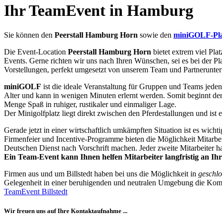
Ihr TeamEvent in Hamburg
Sie können den
Peerstall Hamburg Horn
sowie den
miniGOLF-Pla
Die Event-Location
Peerstall Hamburg Horn
bietet extrem viel Pla
Events. Gerne richten wir uns nach Ihren Wünschen, sei es bei der 
Vorstellungen, perfekt umgesetzt von unserem Team und Partneruntern
miniGOLF
ist die ideale Veranstaltung für Gruppen und Teams jeden 
Alter und kann in wenigen Minuten erlernt werden. Somit beginnt der
Menge Spaß in ruhiger, rustikaler und einmaliger Lage.
Der Minigolfplatz liegt direkt zwischen den Pferdestallungen und ist 
Gerade jetzt in einer wirtschaftlich umkämpften Situation ist es wicht
Firmenfeier und Incentive-Programme bieten die Möglichkeit Mitarbei
Deutschen Dienst nach Vorschrift machen. Jeder zweite Mitarbeiter h
Ein Team-Event kann Ihnen helfen Mitarbeiter langfristig an I
Firmen aus und um Billstedt haben bei uns die Möglichkeit in
geschlo
Gelegenheit in einer beruhigenden und neutralen Umgebung die Kom
TeamEvent Billstedt
Wir freuen uns auf Ihre Kontaktaufnahme ...