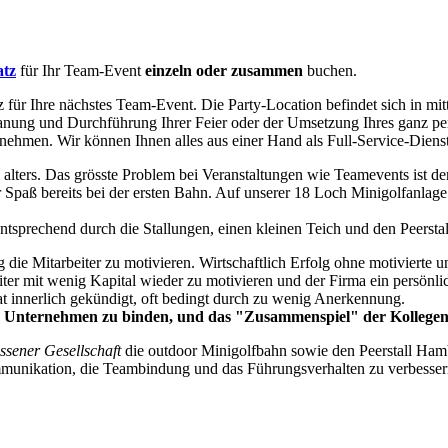
tz
für Ihr Team-Event
einzeln oder zusammen
buchen.
tz für Ihre nächstes Team-Event. Die Party-Location befindet sich in m
Planung und Durchführung Ihrer Feier oder der Umsetzung Ihres ganz p
ehmen. Wir können Ihnen alles aus einer Hand als Full-Service-Dienstl
alters. Das grösste Problem bei Veranstaltungen wie Teamevents ist der 
 Spaß bereits bei der ersten Bahn. Auf unserer 18 Loch Minigolfanlag
entsprechend durch die Stallungen, einen kleinen Teich und den Peerstal
ig die Mitarbeiter zu motivieren. Wirtschaftlich Erfolg ohne motivierte
ter mit wenig Kapital wieder zu motivieren und der Firma ein persönli
at innerlich gekündigt, oft bedingt durch zu wenig Anerkennung.
hr Unternehmen zu binden, und das "Zusammenspiel" der Kollegen
ssener Gesellschaft
die outdoor Minigolfbahn sowie den Peerstall Ham
munikation, die Teambindung und das Führungsverhalten zu verbesser