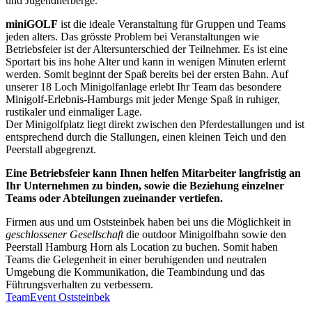
und Jugendherberge.
miniGOLF
ist die ideale Veranstaltung für Gruppen und Teams
jeden alters. Das grösste Problem bei Veranstaltungen wie
Betriebsfeier ist der Altersunterschied der Teilnehmer. Es ist eine
Sportart bis ins hohe Alter und kann in wenigen Minuten erlernt
werden. Somit beginnt der Spaß bereits bei der ersten Bahn. Auf
unserer 18 Loch Minigolfanlage erlebt Ihr Team das besondere
Minigolf-Erlebnis-Hamburgs mit jeder Menge Spaß in ruhiger,
rustikaler und einmaliger Lage.
Der Minigolfplatz liegt direkt zwischen den Pferdestallungen und ist
entsprechend durch die Stallungen, einen kleinen Teich und den
Peerstall abgegrenzt.
Eine Betriebsfeier kann Ihnen helfen Mitarbeiter langfristig an
Ihr Unternehmen zu binden, sowie die Beziehung einzelner
Teams oder Abteilungen zueinander vertiefen.
Firmen aus und um Oststeinbek haben bei uns die Möglichkeit in
geschlossener Gesellschaft
die outdoor Minigolfbahn sowie den
Peerstall Hamburg Horn als Location zu buchen. Somit haben
Teams die Gelegenheit in einer beruhigenden und neutralen
Umgebung die Kommunikation, die Teambindung und das
Führungsverhalten zu verbessern.
TeamEvent Oststeinbek