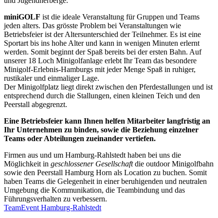
und Jugendherberge.
miniGOLF
ist die ideale Veranstaltung für Gruppen und Teams
jeden alters. Das grösste Problem bei Veranstaltungen wie
Betriebsfeier ist der Altersunterschied der Teilnehmer. Es ist eine
Sportart bis ins hohe Alter und kann in wenigen Minuten erlernt
werden. Somit beginnt der Spaß bereits bei der ersten Bahn. Auf
unserer 18 Loch Minigolfanlage erlebt Ihr Team das besondere
Minigolf-Erlebnis-Hamburgs mit jeder Menge Spaß in ruhiger,
rustikaler und einmaliger Lage.
Der Minigolfplatz liegt direkt zwischen den Pferdestallungen und ist
entsprechend durch die Stallungen, einen kleinen Teich und den
Peerstall abgegrenzt.
Eine Betriebsfeier kann Ihnen helfen Mitarbeiter langfristig an
Ihr Unternehmen zu binden, sowie die Beziehung einzelner
Teams oder Abteilungen zueinander vertiefen.
Firmen aus und um Hamburg-Rahlstedt haben bei uns die
Möglichkeit in
geschlossener Gesellschaft
die outdoor Minigolfbahn
sowie den Peerstall Hamburg Horn als Location zu buchen. Somit
haben Teams die Gelegenheit in einer beruhigenden und neutralen
Umgebung die Kommunikation, die Teambindung und das
Führungsverhalten zu verbessern.
TeamEvent Hamburg-Rahlstedt