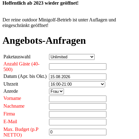
Hoffentlich ab 2023 wieder geöffnet!
Der reine outdoor Minigolf-Betrieb ist unter Auflagen und
eingeschränkt geöffnet!
Angebots-Anfragen
Paketauswahl
Anzahl Gäste (40-
500)
Datum (Apr. bis Okt.)
Uhrzeit
Anrede
Vorname
Nachname
Firma
E-Mail
Max. Budget (p.P
NETTO)