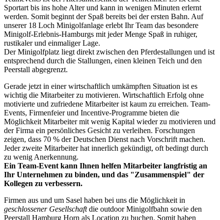
Sportart bis ins hohe Alter und kann in wenigen Minuten erlernt
werden. Somit beginnt der Spaß bereits bei der ersten Bahn. Auf
unserer 18 Loch Minigolfanlage erlebt Ihr Team das besondere
Minigolf-Erlebnis-Hamburgs mit jeder Menge Spaß in ruhiger,
rustikaler und einmaliger Lage.
Der Minigolfplatz liegt direkt zwischen den Pferdestallungen und ist
entsprechend durch die Stallungen, einen kleinen Teich und den
Peerstall abgegrenzt.
Gerade jetzt in einer wirtschaftlich umkämpften Situation ist es
wichtig die Mitarbeiter zu motivieren. Wirtschaftlich Erfolg ohne
motivierte und zufriedene Mitarbeiter ist kaum zu erreichen. Team-
Events, Firmenfeier und Incentive-Programme bieten die
Möglichkeit Mitarbeiter mit wenig Kapital wieder zu motivieren und
der Firma ein persönliches Gesicht zu verleihen. Forschungen
zeigen, dass 70 % der Deutschen Dienst nach Vorschrift machen.
Jeder zweite Mitarbeiter hat innerlich gekündigt, oft bedingt durch
zu wenig Anerkennung.
Ein Team-Event kann Ihnen helfen Mitarbeiter langfristig an
Ihr Unternehmen zu binden, und das "Zusammenspiel" der
Kollegen zu verbessern.
Firmen aus und um Sasel haben bei uns die Möglichkeit in
geschlossener Gesellschaft
die outdoor Minigolfbahn sowie den
Peerstall Hamburg Horn als Location zu buchen. Somit haben