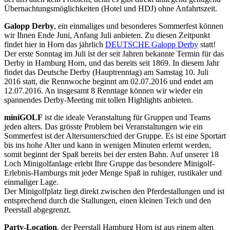
Übernachtungsmöglichkeiten (Hotel und HDJ) ohne Anfahrtszeit.
Galopp Derby
, ein einmaliges und besonderes Sommerfest können
wir Ihnen Ende Juni, Anfang Juli anbieten. Zu diesen Zeitpunkt
findet hier in Horn das jährlich
DEUTSCHE Galopp Derby
statt!
Der erste Sonntag im Juli ist der seit Jahren bekannte Termin für das
Derby in Hamburg Horn, und das bereits seit 1869. In diesem Jahr
findet das Deutsche Derby (Hauptrenntag) am Samstag 10. Juli
2016 statt, die Rennwoche beginnt am 02.07.2016 und endet am
12.07.2016. An insgesamt 8 Renntage können wir wieder ein
spannendes Derby-Meeting mit tollen Highlights anbieten.
miniGOLF
ist die ideale Veranstaltung für Gruppen und Teams
jeden alters. Das grösste Problem bei Veranstaltungen wie ein
Sommerfest ist der Altersunterschied der Gruppe. Es ist eine Sportart
bis ins hohe Alter und kann in wenigen Minuten erlernt werden,
somit beginnt der Spaß bereits bei der ersten Bahn. Auf unserer 18
Loch Minigolfanlage erlebt Ihre Gruppe das besondere Minigolf-
Erlebnis-Hamburgs mit jeder Menge Spaß in ruhiger, rustikaler und
einmaliger Lage.
Der Minigolfplatz liegt direkt zwischen den Pferdestallungen und ist
entsprechend durch die Stallungen, einen kleinen Teich und den
Peerstall abgegrenzt.
Party-Location
, der Peerstall Hamburg Horn ist aus einem alten