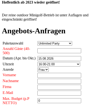
Hoffentlich ab 2023 wieder geöffnet!
Der reine outdoor Minigolf-Betrieb ist unter Auflagen und
eingeschränkt geöffnet!
Angebots-Anfragen
Paketauswahl
Anzahl Gäste (40-
500)
Datum (Apr. bis Okt.)
Uhrzeit
Anrede
Vorname
Nachname
Firma
E-Mail
Max. Budget (p.P
NETTO)