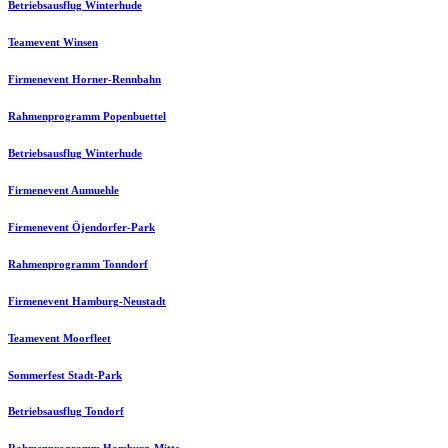
Betriebsausflug Winterhude
Teamevent Winsen
Firmenevent Horner-Rennbahn
Rahmenprogramm Popenbuettel
Betriebsausflug Winterhude
Firmenevent Aumuehle
Firmenevent Öjendorfer-Park
Rahmenprogramm Tonndorf
Firmenevent Hamburg-Neustadt
Teamevent Moorfleet
Sommerfest Stadt-Park
Betriebsausflug Tondorf