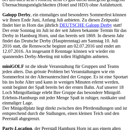
Übernachtungsmöglichkeiten (Hotel und HDJ) ohne Anfahrtszeit.
Galopp Derby
, ein einmaliges und besonderes Sommerfest können
wir Ihnen Ende Juni, Anfang Juli anbieten. Zu diesen Zeitpunkt
findet hier in Horn das jährlich
DEUTSCHE Galopp Derby
statt!
Der erste Sonntag im Juli ist der seit Jahren bekannte Termin für das
Derby in Hamburg Horn, und das bereits seit 1869. In diesem Jahr
findet das Deutsche Derby (Hauptrenntag) am Samstag 10. Juli
2016 statt, die Rennwoche beginnt am 02.07.2016 und endet am
12.07.2016. An insgesamt 8 Renntage können wir wieder ein
spannendes Derby-Meeting mit tollen Highlights anbieten.
miniGOLF
ist die ideale Veranstaltung für Gruppen und Teams
jeden alters. Das grösste Problem bei Veranstaltungen wie ein
Sommerfest ist der Altersunterschied der Gruppe. Es ist eine Sportart
bis ins hohe Alter und kann in wenigen Minuten erlernt werden,
somit beginnt der Spaß bereits bei der ersten Bahn. Auf unserer 18
Loch Minigolfanlage erlebt Ihre Gruppe das besondere Minigolf-
Erlebnis-Hamburgs mit jeder Menge Spaß in ruhiger, rustikaler und
einmaliger Lage.
Der Minigolfplatz liegt direkt zwischen den Pferdestallungen und ist
entsprechend durch die Stallungen, einen kleinen Teich und den
Peerstall abgegrenzt.
Party-Location
, der Peerstall Hamburg Horn ist aus einem alten