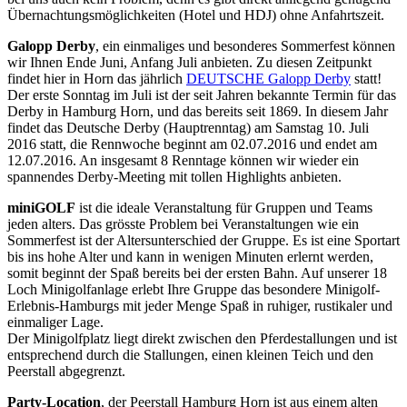
Übernachtungsmöglichkeiten (Hotel und HDJ) ohne Anfahrtszeit.
Galopp Derby
, ein einmaliges und besonderes Sommerfest können
wir Ihnen Ende Juni, Anfang Juli anbieten. Zu diesen Zeitpunkt
findet hier in Horn das jährlich
DEUTSCHE Galopp Derby
statt!
Der erste Sonntag im Juli ist der seit Jahren bekannte Termin für das
Derby in Hamburg Horn, und das bereits seit 1869. In diesem Jahr
findet das Deutsche Derby (Hauptrenntag) am Samstag 10. Juli
2016 statt, die Rennwoche beginnt am 02.07.2016 und endet am
12.07.2016. An insgesamt 8 Renntage können wir wieder ein
spannendes Derby-Meeting mit tollen Highlights anbieten.
miniGOLF
ist die ideale Veranstaltung für Gruppen und Teams
jeden alters. Das grösste Problem bei Veranstaltungen wie ein
Sommerfest ist der Altersunterschied der Gruppe. Es ist eine Sportart
bis ins hohe Alter und kann in wenigen Minuten erlernt werden,
somit beginnt der Spaß bereits bei der ersten Bahn. Auf unserer 18
Loch Minigolfanlage erlebt Ihre Gruppe das besondere Minigolf-
Erlebnis-Hamburgs mit jeder Menge Spaß in ruhiger, rustikaler und
einmaliger Lage.
Der Minigolfplatz liegt direkt zwischen den Pferdestallungen und ist
entsprechend durch die Stallungen, einen kleinen Teich und den
Peerstall abgegrenzt.
Party-Location
, der Peerstall Hamburg Horn ist aus einem alten