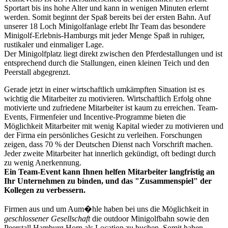
Sportart bis ins hohe Alter und kann in wenigen Minuten erlernt
werden. Somit beginnt der Spaß bereits bei der ersten Bahn. Auf
unserer 18 Loch Minigolfanlage erlebt Ihr Team das besondere
Minigolf-Erlebnis-Hamburgs mit jeder Menge Spaß in ruhiger,
rustikaler und einmaliger Lage.
Der Minigolfplatz liegt direkt zwischen den Pferdestallungen und ist
entsprechend durch die Stallungen, einen kleinen Teich und den
Peerstall abgegrenzt.
Gerade jetzt in einer wirtschaftlich umkämpften Situation ist es
wichtig die Mitarbeiter zu motivieren. Wirtschaftlich Erfolg ohne
motivierte und zufriedene Mitarbeiter ist kaum zu erreichen. Team-
Events, Firmenfeier und Incentive-Programme bieten die
Möglichkeit Mitarbeiter mit wenig Kapital wieder zu motivieren und
der Firma ein persönliches Gesicht zu verleihen. Forschungen
zeigen, dass 70 % der Deutschen Dienst nach Vorschrift machen.
Jeder zweite Mitarbeiter hat innerlich gekündigt, oft bedingt durch
zu wenig Anerkennung.
Ein Team-Event kann Ihnen helfen Mitarbeiter langfristig an
Ihr Unternehmen zu binden, und das "Zusammenspiel" der
Kollegen zu verbessern.
Firmen aus und um Aum�hle haben bei uns die Möglichkeit in
geschlossener Gesellschaft
die outdoor Minigolfbahn sowie den
Peerstall Hamburg Horn als Location zu buchen. Somit haben