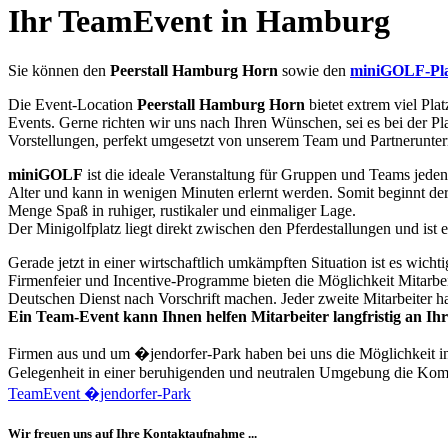
Ihr TeamEvent in Hamburg
Sie können den
Peerstall Hamburg Horn
sowie den
miniGOLF-Pla
Die Event-Location
Peerstall Hamburg Horn
bietet extrem viel Pla
Events. Gerne richten wir uns nach Ihren Wünschen, sei es bei der 
Vorstellungen, perfekt umgesetzt von unserem Team und Partneruntern
miniGOLF
ist die ideale Veranstaltung für Gruppen und Teams jeden 
Alter und kann in wenigen Minuten erlernt werden. Somit beginnt der
Menge Spaß in ruhiger, rustikaler und einmaliger Lage.
Der Minigolfplatz liegt direkt zwischen den Pferdestallungen und ist 
Gerade jetzt in einer wirtschaftlich umkämpften Situation ist es wicht
Firmenfeier und Incentive-Programme bieten die Möglichkeit Mitarbei
Deutschen Dienst nach Vorschrift machen. Jeder zweite Mitarbeiter h
Ein Team-Event kann Ihnen helfen Mitarbeiter langfristig an I
Firmen aus und um �jendorfer-Park haben bei uns die Möglichkeit 
Gelegenheit in einer beruhigenden und neutralen Umgebung die Kom
TeamEvent �jendorfer-Park
Wir freuen uns auf Ihre Kontaktaufnahme ...